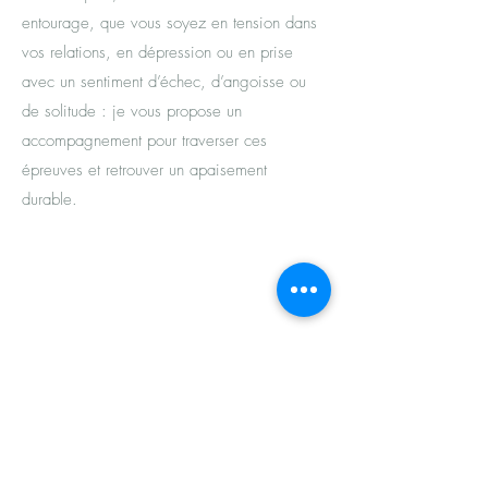
entourage, que vous soyez
en tension dans
vos relations, en dépression ou en prise
avec un sentiment d’échec, d’angoisse ou
de solitude : je vous propose un
accompagnement pour traverser ces
épreuves et retrouver un apaisement
durable.
Contact
Si vous avez des questions ou que vous
souhaitez prendre rendez-vous, vous
pouvez m'envoyer un email ou me
contacter par whatsapp (uniquement)
et je vous recontacterai très vite !
email :
elodie.seng@gmail.com