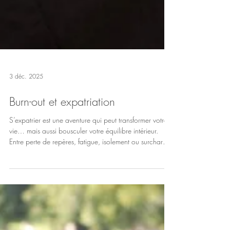
3 déc. 2025
Burn-out et expatriation
S’expatrier est une aventure qui peut transformer votre
vie… mais aussi bousculer votre équilibre intérieur.
Entre perte de repères, fatigue, isolement ou surcharge
mentale, il est parfois difficile de faire le lien entre ce
que vous vivez et votre expatriation. Découvrez l'article
dans Lepetitjournal.com qui m’a interviewée sur ce sujet
essentiel : comment l’expatriation peut fragiliser
l’identité et mener, parfois, au burn-out.