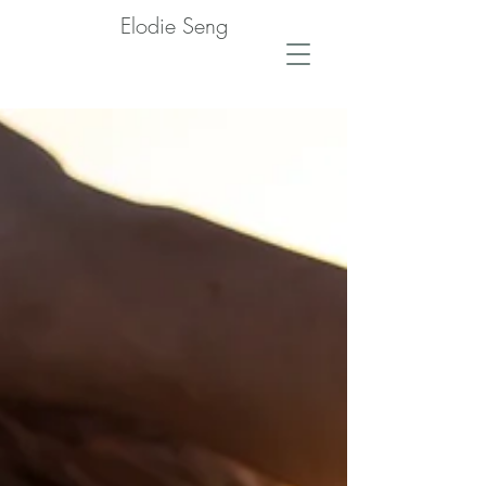
Elodie Seng